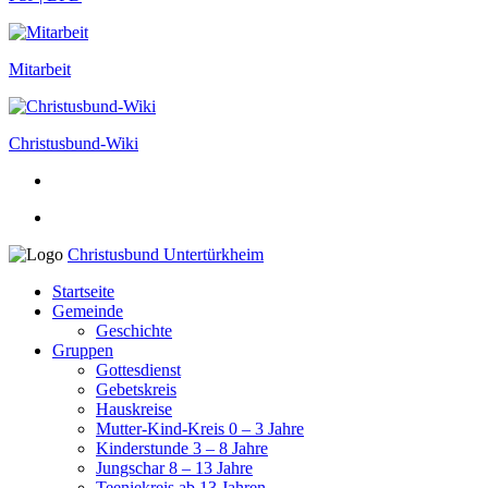
Mitarbeit
Christusbund-Wiki
Christusbund Untertürkheim
Startseite
Gemeinde
Geschichte
Gruppen
Gottesdienst
Gebetskreis
Hauskreise
Mutter-Kind-Kreis 0 – 3 Jahre
Kinderstunde 3 – 8 Jahre
Jungschar 8 – 13 Jahre
Teeniekreis ab 13 Jahren